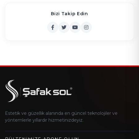
Bizi Takip Edin
Estetik ve güzellik alanında en güncel teknolojiler ve
yöntemlerle yıllardır hizmetinizdeyiz.