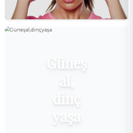
Güneş
al,
dinç
yaşa